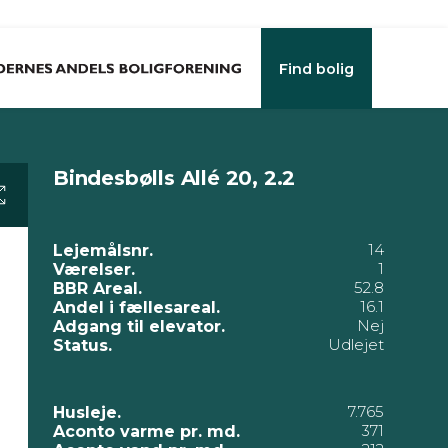
Find bolig
Bindesbølls Allé 20, 2.2
14
Lejemålsnr.
1
Værelser.
52.8
BBR Areal.
16.1
Andel i fællesareal.
Nej
Adgang til elevator.
Udlejet
Status.
7.765
Husleje.
371
Aconto varme pr. md.