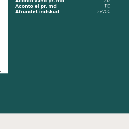
212
Aconto vand pr. md
119
Aconto el pr. md
28700
Afrundet indskud