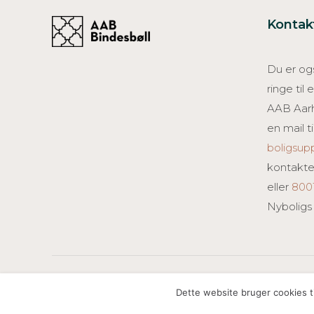
Kontak
Du er ogs
ringe til
AAB Aar
en mail ti
boligsu
kontakte
eller
800
Nyboligs
Created by Creative ZOO
Dette website bruger cookies ti