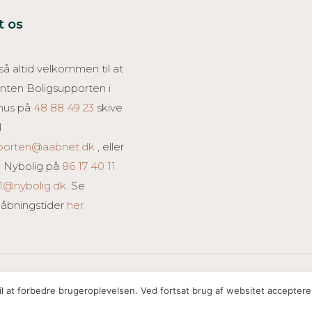
t os
å altid velkommen til at
 enten Boligsupporten i
hus på
48 88 49 23
skive
l
pporten@aabnet.dk
, eller
 Nybolig på
86 17 40 11
1@nybolig.dk
. Se
 åbningstider
her
l at forbedre brugeroplevelsen. Ved fortsat brug af websitet acceptere