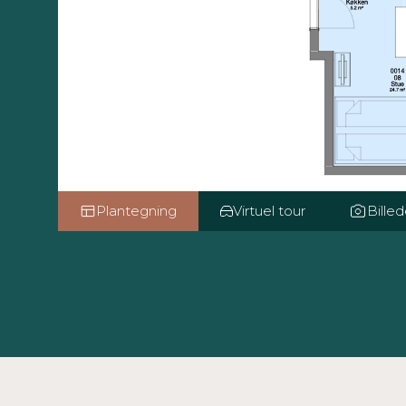
Plantegning
Virtuel tour
Billed