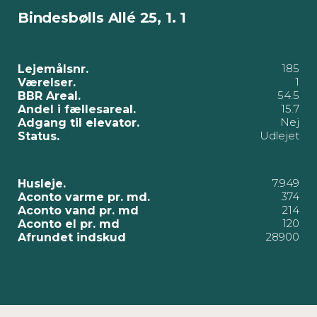
Bindesbølls Allé 25, 1. 1
185
Lejemålsnr.
1
Værelser.
54.5
BBR Areal.
15.7
Andel i fællesareal.
Nej
Adgang til elevator.
Udlejet
Status.
7.949
Husleje.
374
Aconto varme pr. md.
214
Aconto vand pr. md
120
Aconto el pr. md
28900
Afrundet indskud