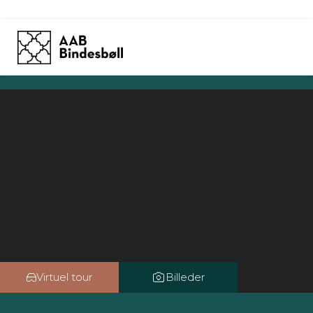
Skip
to
content
Virtuel tour
Billeder