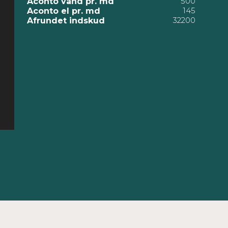
500
Aconto vand pr. md
145
Aconto el pr. md
32200
Afrundet indskud