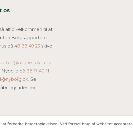
t os
å altid velkommen til at
 enten Boligsupporten i
hus på
48 88 49 23
skive
l
pporten@aabnet.dk
, eller
 Nybolig på
86 17 40 11
1@nybolig.dk
. Se
 åbningstider
her
l at forbedre brugeroplevelsen. Ved fortsat brug af websitet acceptere