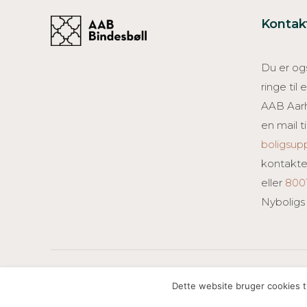
Kontak
Du er ogs
ringe til
AAB Aar
en mail ti
boligsu
kontakte
eller
800
Nyboligs
Created by Creative ZOO
Dette website bruger cookies ti