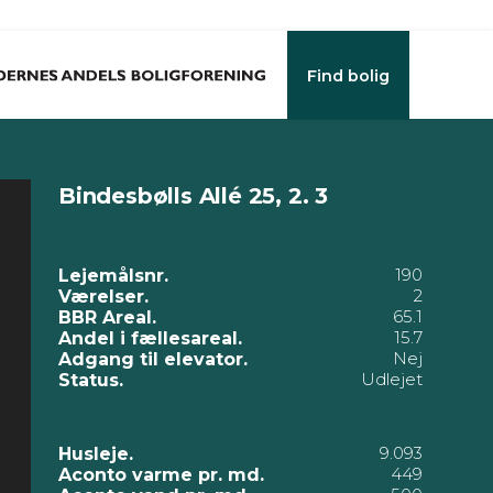
Find bolig
Bindesbølls Allé 25, 2. 3
190
Lejemålsnr.
2
Værelser.
65.1
BBR Areal.
15.7
Andel i fællesareal.
Nej
Adgang til elevator.
Udlejet
Status.
9.093
Husleje.
449
Aconto varme pr. md.