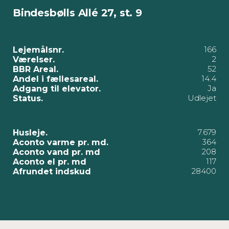
Bindesbølls Allé 27, st. 9
166
Lejemålsnr.
2
Værelser.
52
BBR Areal.
14.4
Andel i fællesareal.
Ja
Adgang til elevator.
Udlejet
Status.
7.679
Husleje.
364
Aconto varme pr. md.
208
Aconto vand pr. md
117
Aconto el pr. md
28400
Afrundet indskud