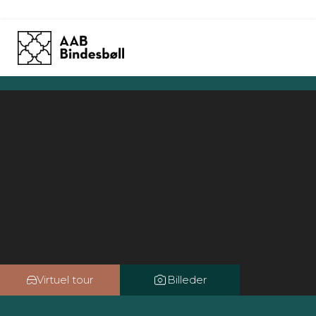
Skip
to
content
Virtuel tour
Billeder