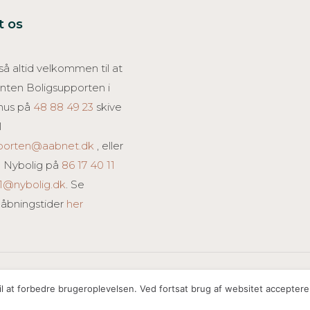
t os
å altid velkommen til at
 enten Boligsupporten i
hus på
48 88 49 23
skive
l
pporten@aabnet.dk
, eller
 Nybolig på
86 17 40 11
1@nybolig.dk
. Se
 åbningstider
her
l at forbedre brugeroplevelsen. Ved fortsat brug af websitet acceptere