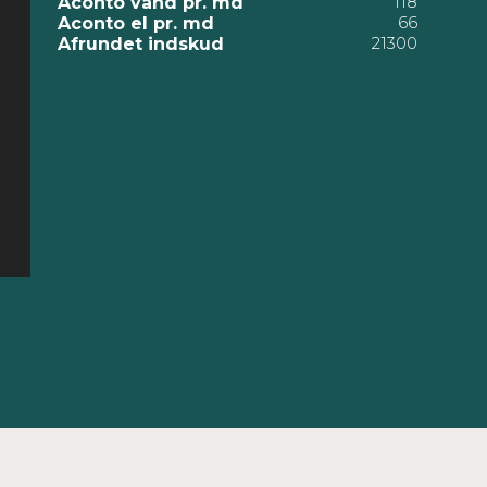
118
Aconto vand pr. md
66
Aconto el pr. md
21300
Afrundet indskud