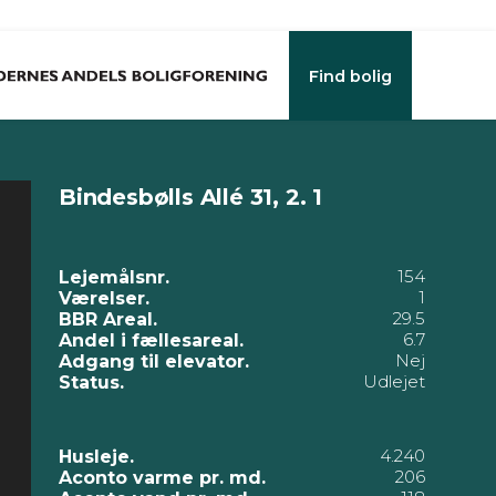
Find bolig
Bindesbølls Allé 31, 2. 1
154
Lejemålsnr.
1
Værelser.
29.5
BBR Areal.
6.7
Andel i fællesareal.
Nej
Adgang til elevator.
Udlejet
Status.
4.240
Husleje.
206
Aconto varme pr. md.