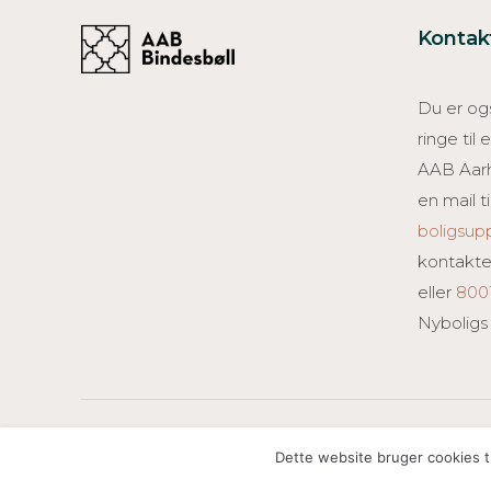
Kontak
Du er ogs
ringe til
AAB Aar
en mail ti
boligsu
kontakte
eller
800
Nyboligs
Created by Creative ZOO
Dette website bruger cookies ti