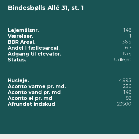
Bindesbølls Allé 31, st. 1
146
Lejemålsnr.
1
Værelser.
36.5
BBR Areal.
6.7
Andel i fællesareal.
Nej
Adgang til elevator.
Udlejet
Status.
4.995
Husleje.
256
Aconto varme pr. md.
146
Aconto vand pr. md
82
Aconto el pr. md
23500
Afrundet indskud