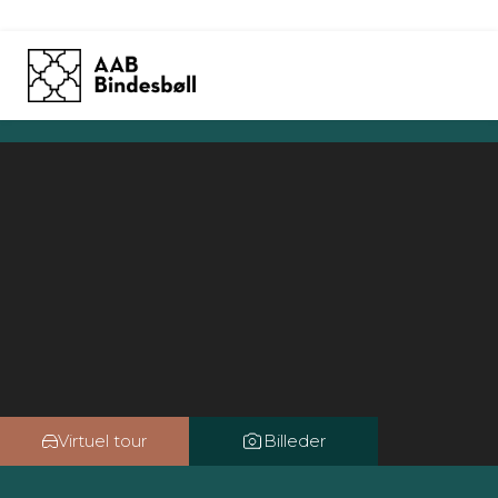
Skip
to
content
Virtuel tour
Billeder