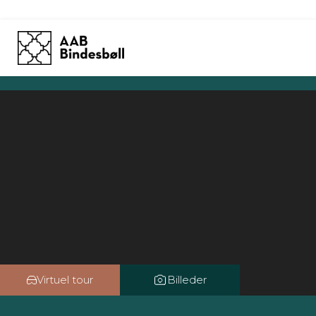
Skip
to
content
Virtuel tour
Billeder