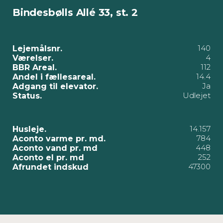
Bindesbølls Allé 33, st. 2
140
Lejemålsnr.
4
Værelser.
112
BBR Areal.
14.4
Andel i fællesareal.
Ja
Adgang til elevator.
Udlejet
Status.
14.157
Husleje.
784
Aconto varme pr. md.
448
Aconto vand pr. md
252
Aconto el pr. md
47300
Afrundet indskud