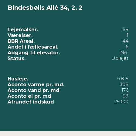
Bindesbølls Allé 34, 2. 2
58
Lejemålsnr.
1
Værelser.
44
BBR Areal.
6
Andel i fællesareal.
Nej
Adgang til elevator.
Udlejet
Status.
6.815
Husleje.
308
Aconto varme pr. md.
176
Aconto vand pr. md
99
Aconto el pr. md
25900
Afrundet indskud