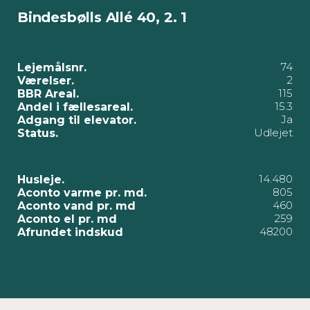
Bindesbølls Allé 40, 2. 1
74
Lejemålsnr.
2
Værelser.
115
BBR Areal.
15.3
Andel i fællesareal.
Ja
Adgang til elevator.
Udlejet
Status.
14.480
Husleje.
805
Aconto varme pr. md.
460
Aconto vand pr. md
259
Aconto el pr. md
48200
Afrundet indskud