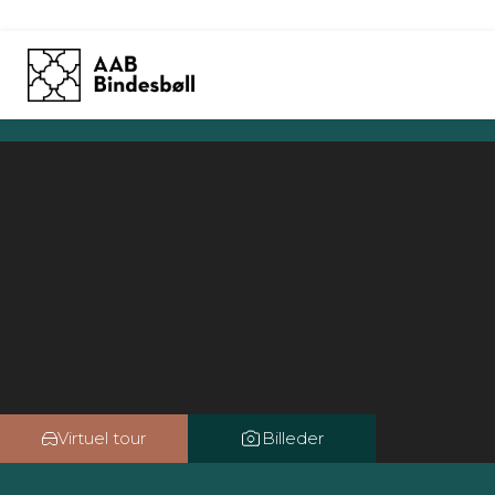
Skip
to
content
Virtuel tour
Billeder