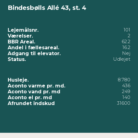
Bindesbølls Allé 43, st. 4
101
Lejemålsnr.
2
Værelser.
62.2
BBR Areal.
16.2
Andel i fællesareal.
Nej
Adgang til elevator.
Udlejet
Status.
8.780
Husleje.
436
Aconto varme pr. md.
249
Aconto vand pr. md
140
Aconto el pr. md
31600
Afrundet indskud