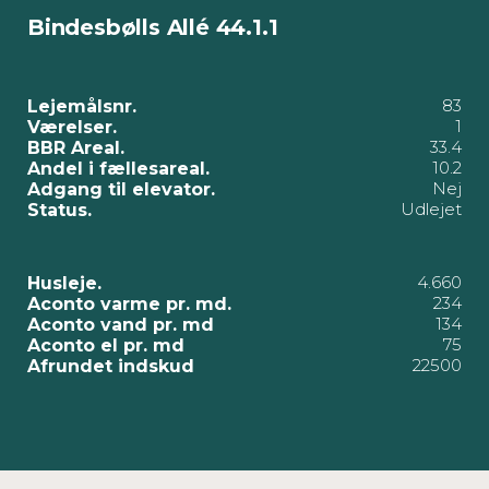
Bindesbølls Allé 44.1.1
83
Lejemålsnr.
1
Værelser.
33.4
BBR Areal.
10.2
Andel i fællesareal.
Nej
Adgang til elevator.
Udlejet
Status.
4.660
Husleje.
234
Aconto varme pr. md.
134
Aconto vand pr. md
75
Aconto el pr. md
22500
Afrundet indskud