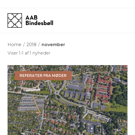
Skip
to
content
Home
/
2018
/
november
Viser 1-1 af 1 nyheder
REFERATER FRA MØDER