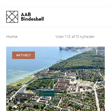
Skip
to
content
Home
Viser 1-13 af 13 nyheder
AKTUELT