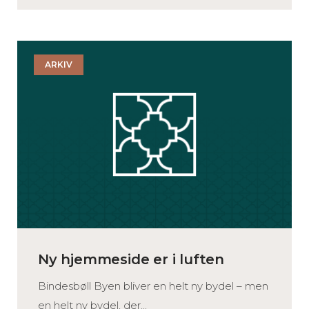
ARKIV
Ny hjemmeside er i luften
Bindesbøll Byen bliver en helt ny bydel – men
en helt ny bydel, der...